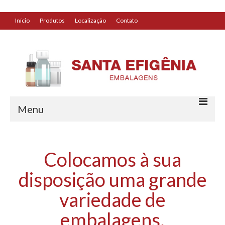
Início
Produtos
Localização
Contato
replica watches
|
replica watches
watches
|
uk replica watch
Menu
Início
Colocamos à sua
Produtos
disposição uma grande
Localização
variedade de
Contato
embalagens.