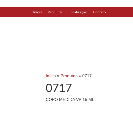
Início
Produtos
Localização
Contato
replica watches
|
replica watches
watches
|
uk replica watch
Início
»
Produtos
»
0717
0717
COPO MEDIDA VP 15 ML