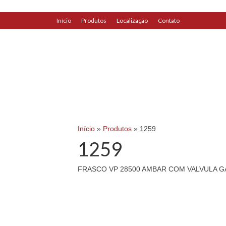
Início
Produtos
Localização
Contato
replica watches
|
replica watches
watches
|
uk replica watch
Início
»
Produtos
»
1259
1259
FRASCO VP 28500 AMBAR COM VALVULA G