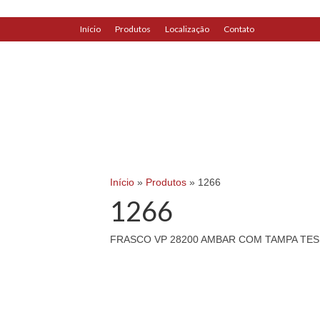
Início
Produtos
Localização
Contato
replica watches
|
replica watches
watches
|
uk replica watch
Início
»
Produtos
»
1266
1266
FRASCO VP 28200 AMBAR COM TAMPA TES